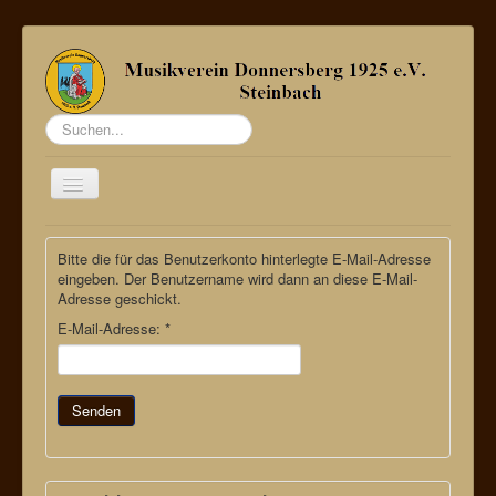
Suchen...
Toggle
Navigation
Startseite
Bitte die für das Benutzerkonto hinterlegte E-Mail-Adresse
Über uns
eingeben. Der Benutzername wird dann an diese E-Mail-
Adresse geschickt.
Termine
E-Mail-Adresse:
*
Bildergalerie
Sponsoren
Senden
Kontakt / Mitglied werden
Datenschutz