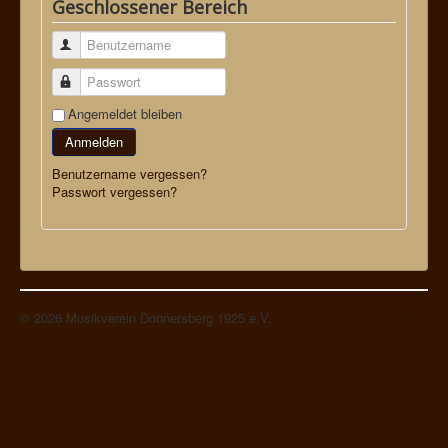
Geschlossener Bereich
Impressum
Benutzername
Passwort
Angemeldet bleiben
Anmelden
Benutzername vergessen?
Passwort vergessen?
© 2026 Musikverein Donnersberg 1925 e.V.
Nach oben